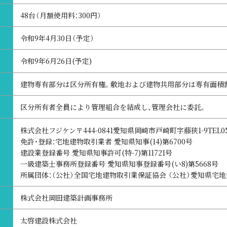
48台（月額使用料：300円）
令和9年4月30日（予定）
令和9年6月26日(予定)
建物専有部分は区分所有権。敷地および建物共用部分は専有面積
区分所有者全員により管理組合を結成し、管理会社に委託。
株式会社フジケン〒444-0841愛知県岡崎市戸崎町字藤狭1-9TEL0564
免許・登録：宅地建物取引業者 愛知県知事(14)第6700号
建設業登録番号 愛知県知事許可(特-7)第11721号
一級建築士事務所登録番号 愛知県知事登録番号(い8)第5668号
所属団体：（公社）全国宅地建物取引業保証協会 （公社）愛知県宅
株式会社岡田建築計画事務所
太啓建設株式会社