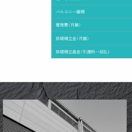
バルコニー面積
管理費（月額）
修繕積立金（月額）
修繕積立基金（引渡時一括払）